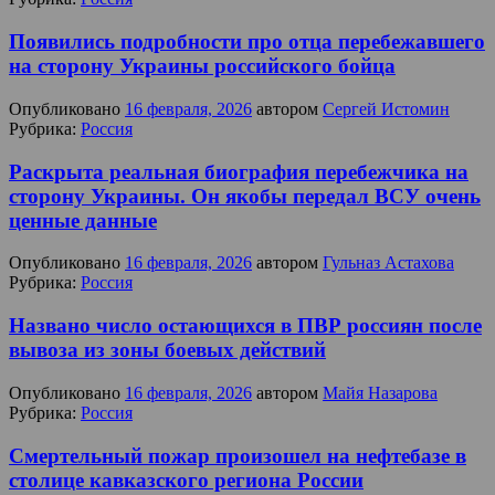
Появились подробности про отца перебежавшего
на сторону Украины российского бойца
Опубликовано
16 февраля, 2026
автором
Сергей Истомин
Рубрика:
Россия
Раскрыта реальная биография перебежчика на
сторону Украины. Он якобы передал ВСУ очень
ценные данные
Опубликовано
16 февраля, 2026
автором
Гульназ Астахова
Рубрика:
Россия
Названо число остающихся в ПВР россиян после
вывоза из зоны боевых действий
Опубликовано
16 февраля, 2026
автором
Майя Назарова
Рубрика:
Россия
Смертельный пожар произошел на нефтебазе в
столице кавказского региона России