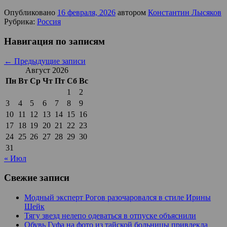
Опубликовано
16 февраля, 2026
автором
Константин Лысяков
Рубрика:
Россия
Навигация по записям
←
Предыдущие записи
Август 2026
Пн
Вт
Ср
Чт
Пт
Сб
Вс
1
2
3
4
5
6
7
8
9
10
11
12
13
14
15
16
17
18
19
20
21
22
23
24
25
26
27
28
29
30
31
« Июл
Свежие записи
Модный эксперт Рогов разочаровался в стиле Ирины
Шейк
Тягу звезд нелепо одеваться в отпуске объяснили
Обувь Гуфа на фото из тайской больницы привлекла