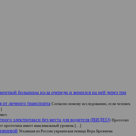
енткой больницы из-за очереди и женился на ней через три
 от личного транспорта
Согласно новому исследованию, если человек
…]
лист.
тного электротакси без места для водителя (ВИДЕО)
Прототип
лот прототипа имеет максимальный уровень […]
режневой
Уехавшая из России украинская певица Вера Брежнева