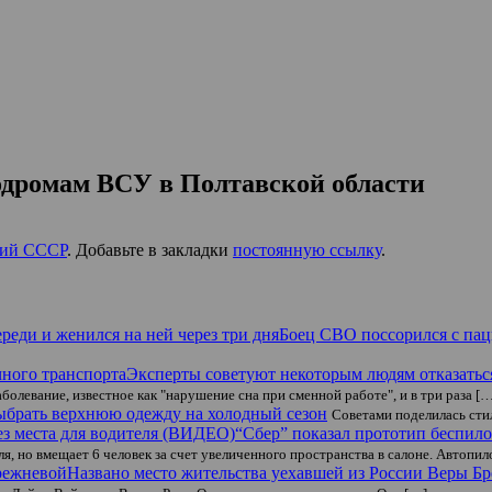
родромам ВСУ в Полтавской области
ий СССР
. Добавьте в закладки
постоянную ссылку
.
Боец СВО поссорился с паци
Эксперты советуют некоторым людям отказаться
болевание, известное как "нарушение сна при сменной работе", и в три раза [
ыбрать верхнюю одежду на холодный сезон
Советами поделилась сти
“Сбер” показал прототип беспило
, но вмещает 6 человек за счет увеличенного пространства в салоне. Автопи
Названо место жительства уехавшей из России Веры Б