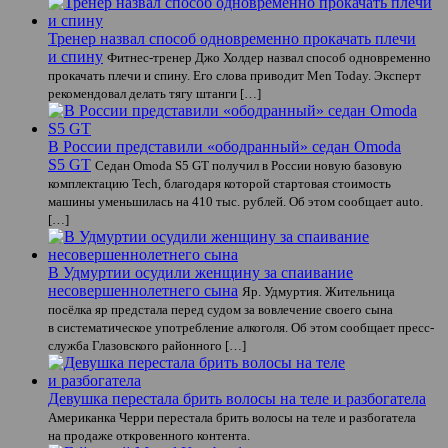
Тренер назвал способ одновременно прокачать плечи
и спину
Фитнес-тренер Джо Холдер назвал способ одновременно
прокачать плечи и спину. Его слова приводит Men Today. Эксперт
рекомендовал делать тягу штанги […]
В России представили «ободранный» седан Omoda
S5 GT
Седан Omoda S5 GT получил в России новую базовую
комплектацию Tech, благодаря которой стартовая стоимость
машины уменьшилась на 410 тыс. рублей. Об этом сообщает auto.
[…]
В Удмуртии осудили женщину за спаивание
несовершеннолетнего сына
Яр. Удмуртия. Жительница
посёлка яр предстала перед судом за вовлечение своего сына
в систематическое употребление алкоголя. Об этом сообщает пресс-
служба Глазовского районного […]
Девушка перестала брить волосы на теле и разбогатела
Американка Черри перестала брить волосы на теле и разбогатела
на продаже откровенного контента.