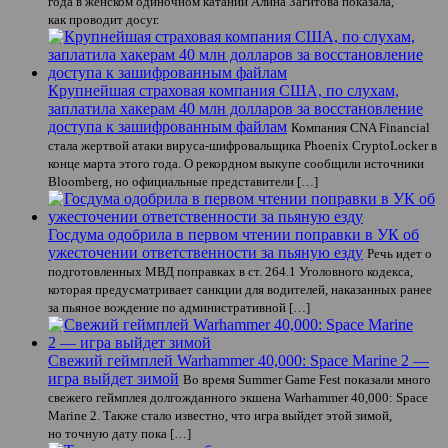
года в женском одиночном катании Алина Загитова показала,
как проводит досуг.
Крупнейшая страховая компания США, по слухам,
заплатила хакерам 40 млн долларов за восстановление
доступа к зашифрованным файлам
Компания CNA Financial
стала жертвой атаки вируса-шифровальщика Phoenix CryptoLocker в
конце марта этого года. О рекордном выкупе сообщили источники
Bloomberg, но официальные представители […]
Госдума одобрила в первом чтении поправки в УК об
ужесточении ответственности за пьяную езду
Речь идет о
подготовленных МВД поправках в ст. 264.1 Уголовного кодекса,
которая предусматривает санкции для водителей, наказанных ранее
за пьяное вождение по административной […]
Свежий геймплей Warhammer 40,000: Space Marine 2 —
игра выйдет зимой
Во время Summer Game Fest показали много
свежего геймплея долгожданного экшена Warhammer 40,000: Space
Marine 2. Также стало известно, что игра выйдет этой зимой,
но точную дату пока […]