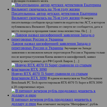
и функции головного мозга.
Писательница, автор детских детективов Екатерина
Вильмонт скончалась на 76-м году жизни
О смерти
писательницы сообщили представители издательства АСТ, в котором
публиковалась Вильмонт. Причина ее смерти не сообщается, дата и
место похорон и прощания также пока неизвестны. По […]
Лавров назвал шизофренией заявления Запада о
переговорах России и Украины
Звучащие на Западе
заявления о возможном начале переговоров России и Украины только
после контрнаступления Киева являются шизофренией, заявил
министр иностранных дел РФ Сергей Лавров. […]
Новую RTX 4070 Ti Super сравнили со старым
флагманом RTX 3090
В одном из выпусков на YouTube-канале
Benchmark PC Tech протестировали RTX 4070 Ti Super и RTX 3090
в 20 современных играх.
В пятницу вечером рубль продолжил дешеветь к
доллару и евро
Как отмечают эксперты "Интерфакса", рубль