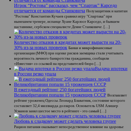
Игрок “Ростова” рассказал, чем “Спартак” Карседо
отличается от команды Станковича
Полузащитник и капитан
"Ростова" Константин Кучаев сравнил игру "Спартака" при
нынешнем тренере, испанце Хуане Карлосе Карседо, и бывшем
наставнике, сербском специалисте Деяне Станковиче. […]
Количество отказов в кредитах может вырасти на 20-
30% из-за новых проверок
Банки и микрофинансовые
организации (МФО) при оценке рисков заемщика стали учитывать
вероятность личного банкротства гражданина, сообщили
«Известия» со ссылкой на представителей бюро […]
Выдача ипотеки
в России резко упала
В ежегодный рейтинг 250 богатейших людей
Великобритании попали 15 уроженцев СССР
Возглавляет
рейтинг уроженец Одессы Леонард Блаватник, состояние которого
составляет 32,4 миллиарда долларов. Основатель USM Алишер
Усманов занял шестое место в рейтинге - это самый […]
Любовь к сладкому может сделать человека глупее
Рацион питания оказывает непосредственное влияние на здоровье