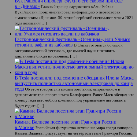
Вук Рашович опроверг слухи о его скором приходе
в «Динамо»
Главный тренер саудовского «Аль-Фейха»
Вук Рашович прокомментировал информацию о переговорах
с московским «Динамо». 50-летний сербский специалист летом 2021
года возглавил […]
Гастрономический фестиваль «Осенины», или Учимся
готовить вафли из кабачков
В Омске готовится большой
гастрономический фестиваль, где омичей научат готовить
диковинные блюда из сезонных […]
В Tesla поставили под сомнение обещания Илона Маска
выпустить полностью автономный электрокар до конца
года
Об этом говорится в письме компании, направленном в
департамент транспорта штата Калифорния. Ранее Маск обещал, что
к концу года автомобиль компании под управлением автопилота
будет ездить […]
Камила Валиева посетила этап Гран-при России
в Москве
Российская фигуристка чемпионка мира среди юниоров
Камила Валиева присутствует на четвёртом этапе Гран-при России,