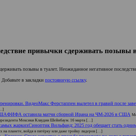
ледствие привычки сдерживать позывы в
сдерживать позывы в туалет. Неожиданное негативное последств
. Добавьте в закладки
постоянную ссылку
.
Макс Ферстаппен вылетел в гравий после зав
…]
ФИФА оставила матчи сборной Ирана на ЧМ-2026 в США
Ме
президента Мексики Клаудии Шейнбаум. 16 марта […]
Синоптик Вильфанд: 2025 год обещает стать одни
х на планете, войдя в пятёрку или даже тройку лидеров […]