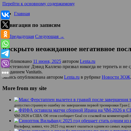
Перейти к основному содержимому
Главная
Навигация по записям
←
Предыдущая
Следующая
→
Раскрыто неожиданное негативное пос
Опубликовано
11 июня, 2025
автором
Lenta.ru
Анестезиолог Дэвид Каллехо призвал никогда не терпеть и не 
с изданием Vanitatis.
Запись опубликована автором
Lenta.ru
в рубрике
Новости ЗОЖ
More from my site
допустил странную ошибку по завершении первой тренировки Гран [
ЧМ-2026 в США. Об этом сообщает Goal со ссылкой на комментарий 
Вильфанд заявил, что 2025 год может оказаться одним из самых жарки