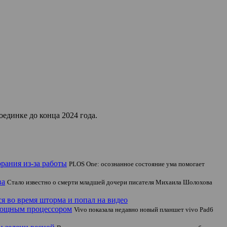
единке до конца 2024 года.
рания из-за работы
PLOS One: осознанное состояние ума помогает
ва
Стало известно о смерти младшей дочери писателя Михаила Шолохова
я во время шторма и попал на видео
 мощным процессором
Vivo показала недавно новый планшет vivo Pad6