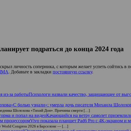
ланирует подраться до конца 2024 года
рыл личность соперника, с которым желает успеть сойтись в по
/MMA
. Добавьте в закладки
постоянную ссылку
.
Психологи назвали качество, защищающее от выго
«С болью узнали»: умерла дочь писателя Михаила Шолохо
поведника Шолохова «Тихий Дон». Причины смерти […]
Качающийся на ветру самолет приземлилс
Vivo показала планшет Pad6 Pro с 4K-экраном и
e World Congress 2026 в Барселоне — […]