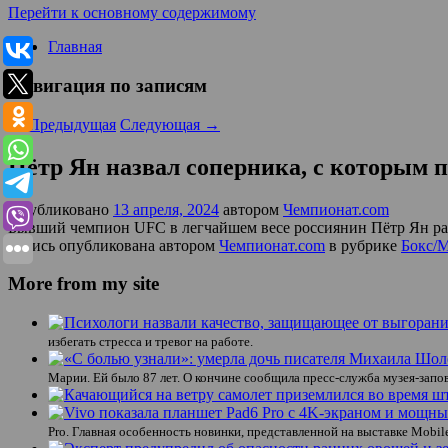
Перейти к основному содержимому
Главная
Навигация по записям
←
Предыдущая
Следующая
→
Пётр Ян назвал соперника, с которым п
Опубликовано
13 апреля, 2024
автором
Чемпионат.com
Бывший чемпион UFC в легчайшем весе россиянин Пётр Ян раск
Запись опубликована автором
Чемпионат.com
в рубрике
Бокс
More from my site
избегать стресса и тревог на работе.
Марии. Ей было 87 лет. О кончине сообщила пресс-служба музея-за
Pro. Главная особенность новинки, представленной на выставке Mobil