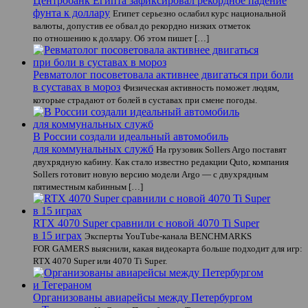
Центробанк Египта зафиксировал рекордное падение
фунта к доллару
Египет серьезно ослабил курс национальной
валюты, допустив ее обвал до рекордно низких отметок
по отношению к доллару. Об этом пишет […]
Ревматолог посоветовала активнее двигаться при боли
в суставах в мороз
Физическая активность поможет людям,
которые страдают от болей в суставах при смене погоды.
В России создали идеальный автомобиль
для коммунальных служб
На грузовик Sollers Argo поставят
двухрядную кабину. Как стало известно редакции Quto, компания
Sollers готовит новую версию модели Argo — с двухрядным
пятиместным кабинным […]
RTX 4070 Super сравнили с новой 4070 Ti Super
в 15 играх
Эксперты YouTube-канала BENCHMARKS
FOR GAMERS выяснили, какая видеокарта больше подходит для игр:
RTX 4070 Super или 4070 Ti Super.
Организованы авиарейсы между Петербургом