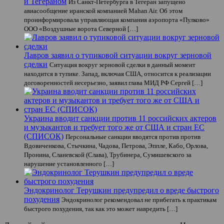
и Тегераном
Из Санкт-Петербурга в Тегеран запущено
авиасообщение иранской компанией Mahan Air. Об этом
проинформировала управляющая компания аэропорта «Пулково»
ООО «Воздушные ворота Северной […]
Лавров заявил о тупиковой ситуации вокруг зерновой
сделки
Ситуация вокруг зерновой сделки в данный момент
находится в тупике. Запад, включая США, относится к реализации
договоренностей несерьезно, заявил глава МИД РФ Сергей […]
Украина вводит санкции против 11 российских актеров
и музыкантов и требует того же от США и стран ЕС
(СПИСОК)
Персональные санкции вводятся против против
Вдовиченкова, Стычкина, Чадова, Петрова, Эппле, Кабо, Орлова,
Пронина, Сланевской (Слава), Трубинера, Сумишевского за
нарушение установленного […]
Эндокринолог Терушкин предупредил о вреде быстрого
похудения
Эндокринолог рекомендовал не прибегать к практикам
быстрого похудения, так как это может навредить […]