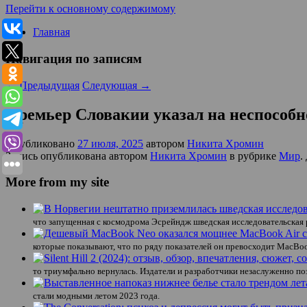
Перейти к основному содержимому
Главная
Навигация по записям
←
Предыдущая
Следующая
→
Премьер Словакии указал на неспособ
Опубликовано
27 июля, 2025
автором
Никита Хромин
Запись опубликована автором
Никита Хромин
в рубрике
Мир
.
More from my site
что запущенная с космодрома Эсрейндж шведская исследовательская 
которые показывают, что по ряду показателей он превосходит MacBoo
то триумфально вернулась. Издатели и разработчики незаслуженно поза
стали модными летом 2023 года.