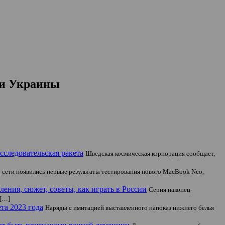
щи Украины
следовательская ракета
Шведская космическая корпорация сообщает,
 сети появились первые результаты тестирования нового MacBook Neo,
чатления, сюжет, советы, как играть в России
Серия наконец-
 […]
та 2023 года
Наряды с имитацией выставленного напоказ нижнего белья