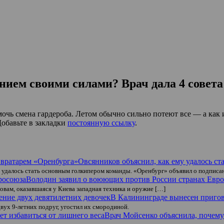
нием своими силами? Врач дала 4 совета
чь смена гардероба. Летом обычно сильно потеют все — а как 
Добавьте в закладки
постоянную ссылку
.
Овсянников объяснил, как ему удалось с
у удалось стать основным голкипером команды. «Оренбург» объявил о подписа
Володин заявил о воюющих против России странах Евр
овам, оказавшаяся у Киева западная техника и оружие […]
В Калининграде вынесен пригов
двух 9-летних подруг, угостил их смородиной.
Врач Мойсенко объяснила, почему