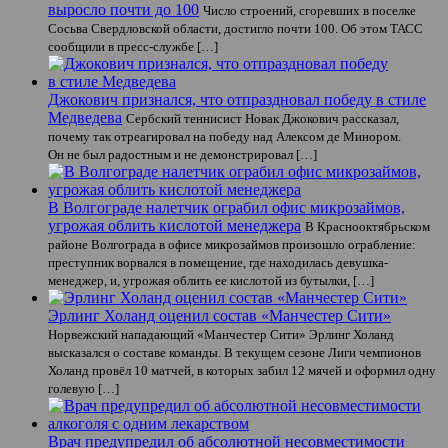
выросло почти до 100
Число строений, сгоревших в поселке
Сосьва Свердловской области, достигло почти 100. Об этом ТАСС
сообщили в пресс-службе […]
Джокович признался, что отпраздновал победу в стиле
Медведева
Сербский теннисист Новак Джокович рассказал,
почему так отреагировал на победу над Алексом де Минором.
Он не был радостным и не демонстрировал […]
В Волгограде налетчик ограбил офис микрозаймов,
угрожая облить кислотой менеджера
В Краснооктябрьском
районе Волгограда в офисе микрозаймов произошло ограбление:
преступник ворвался в помещение, где находилась девушка-
менеджер, и, угрожая облить ее кислотой из бутылки, […]
Эрлинг Холанд оценил состав «Манчестер Сити»
Норвежский нападающий «Манчестер Сити» Эрлинг Холанд
высказался о составе команды. В текущем сезоне Лиги чемпионов
Холанд провёл 10 матчей, в которых забил 12 мячей и оформил одну
голевую […]
Врач предупредил об абсолютной несовместимости