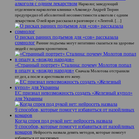
алкоголя с одним лекарством
Нарколог, заведующий
отделением наркологии клиники «Алкомед» Андрей Тюрин
предупредил об абсолютной несовместимости алкоголя с одним
лекарством. О ней врач рассказал в разговоре с «Лентой. […]
О рисках ранних подъемов для «сов» рассказала
сомнолог
Ранние подъемы могут негативно сказаться на здоровье
людей с поздним хронотипом.
«Странный портрет» Сталина: почему Молотов попал
в опалу к «вождю народов»
Сначала Молотова отстранили
от дел, а после и арестовали его жену.
ЕС признал невозможность создать «Железный купол»
для Украины
Когда спрея под рукой нет: нейросеть назвала
9 способов, которые помогут избавиться от назойливых
комаров
Нейросеть назвала девять методов, которые помогут
избавиться от насекомых.