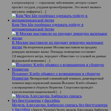
к атеросклерозу — серьезному заболеванию, которое сужает
просвет сосудов, ухудшая кровообращение. Это может вызвать
инсульты, инфаркты […]
Ким Чен Ын пообещал одержать победу в
антиамериканской битве
В Москве выставили на продажу рекордно маленькое
жилье
На вторичном рынке Москвы выставили на продажу
рекордно маленькое жилье. Площадь помещения составляет
2,8 квадратного метра, передают «Известия» со ссылкой на данные
федеральной компании […]
Йоханнес Клебо объявил о возвращении в сборную
Норвегии
Пятикратный олимпийский чемпион, девятикратный
чемпион мира норвежский лыжник Йоханнес Клебо объявил
о возвращении в сборную Норвегии. Спортсмен проведёт
в расположении национальной […]
Модель Алессандра Амбросио снялась без бюстгальтера
у бассейна
«Ангел» Victoria's Secret, модель Алессандра Амбросио