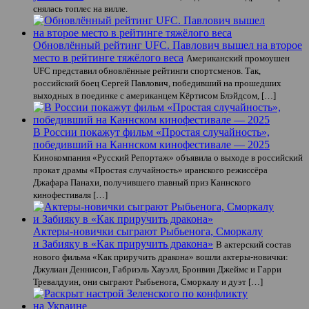
снялась топлес на вилле.
Обновлённый рейтинг UFC. Павлович вышел на второе
место в рейтинге тяжёлого веса
Американский промоушен
UFC представил обновлённые рейтинги спортсменов. Так,
российский боец Сергей Павлович, победивший на прошедших
выходных в поединке с американцем Кёртисом Блэйдсом, […]
В России покажут фильм «Простая случайность»,
победивший на Каннском кинофестивале — 2025
Кинокомпания «Русский Репортаж» объявила о выходе в российский
прокат драмы «Простая случайность» иранского режиссёра
Джафара Панахи, получившего главный приз Каннского
кинофестиваля […]
Актеры-новички сыграют Рыбьенога, Сморкалу
и Забияку в «Как приручить дракона»
В актерский состав
нового фильма «Как приручить дракона» вошли актеры-новички:
Джулиан Деннисон, Габриэль Хауэлл, Бронвин Джеймс и Гарри
Тревалдуин, они сыграют Рыбьенога, Сморкалу и дуэт […]