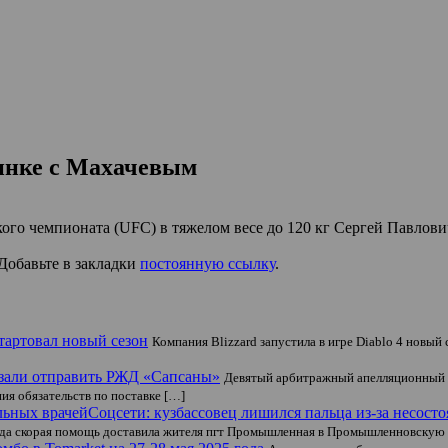
инке с Махачевым
о чемпионата (UFC) в тяжелом весе до 120 кг Сергей Павлович
 Добавьте в закладки
постоянную ссылку
.
стартовал новый сезон
Компания Blizzard запустила в игре Diablo 4 новый 
язали отправить РЖД «Сапсаны»
Девятый арбитражный апелляционный с
ия обязательств по поставке […]
Соцсети: кузбассовец лишился пальца из-за несост
 года скорая помощь доставила жителя пгт Промышленная в Промышленновскую