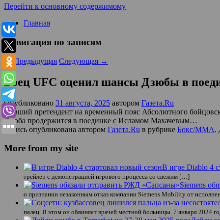
Перейти к основному содержимому
Главная
Навигация по записям
←
Предыдущая
Следующая
→
Боец UFC оценил шансы Дзюбы в поед
Опубликовано
31 августа, 2025
автором
Газета.Ru
Бывший претендент на временный пояс Абсолютного бойцовског
Дзюба продержится в поединке с Исламом Махачевым…
Запись опубликована автором
Газета.Ru
в рубрике
Бокс/MMA
.
More from my site
В игре Diablo 4 
трейлер с демонстрацией игрового процесса со свежим […]
Siemens об
о признании незаконным отказ компании Siemens Mobility от исполнен
палец. В этом он обвиняет врачей местной больницы. 7 января 2024