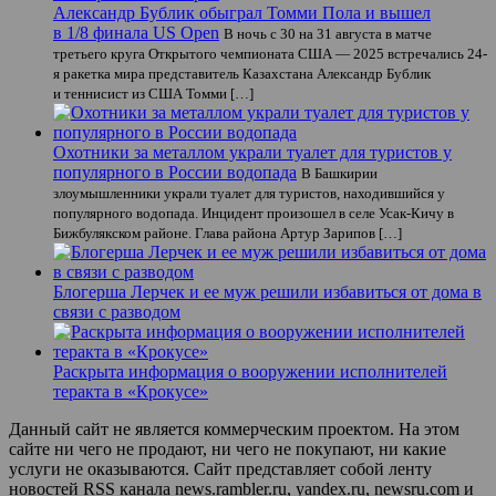
Александр Бублик обыграл Томми Пола и вышел
в 1/8 финала US Open
В ночь с 30 на 31 августа в матче
третьего круга Открытого чемпионата США — 2025 встречались 24-
я ракетка мира представитель Казахстана Александр Бублик
и теннисист из США Томми […]
Охотники за металлом украли туалет для туристов у
популярного в России водопада
В Башкирии
злоумышленники украли туалет для туристов, находившийся у
популярного водопада. Инцидент произошел в селе Усак-Кичу в
Бижбулякском районе. Глава района Артур Зарипов […]
Блогерша Лерчек и ее муж решили избавиться от дома в
связи с разводом
Раскрыта информация о вооружении исполнителей
теракта в «Крокусе»
Данный сайт не является коммерческим проектом. На этом
сайте ни чего не продают, ни чего не покупают, ни какие
услуги не оказываются. Сайт представляет собой ленту
новостей RSS канала news.rambler.ru, yandex.ru, newsru.com и