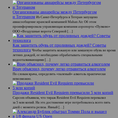
Организованы авиарейсы между Петербургом
и Тегераном
Из Санкт-Петербурга в Тегеран запущено
авиасообщение иранской компанией Mahan Air. Об этом
проинформировала управляющая компания аэропорта «Пулково»
ООО «Воздушные ворота Северной […]
Как защитить обувь от проливных дождей? Советы
технолога
Чтобы защитить кожаную или замшевую обувь во время
летних дождей, ее необходимо обрабатывать специальными
водооталкивающими […]
Врач объяснил, почему легко отравиться алкоголем
По словам врача, определить «паленый» алкоголь практически
невозможно.
Продажи Resident Evil Requiem превысили 5 млн копий
Capcom объявила, что тираж Resident Evil Requiem перевалил
за 5 млн копий. На это достижение игре потребовалось всего пять
дней с момента релиза. Явный […]